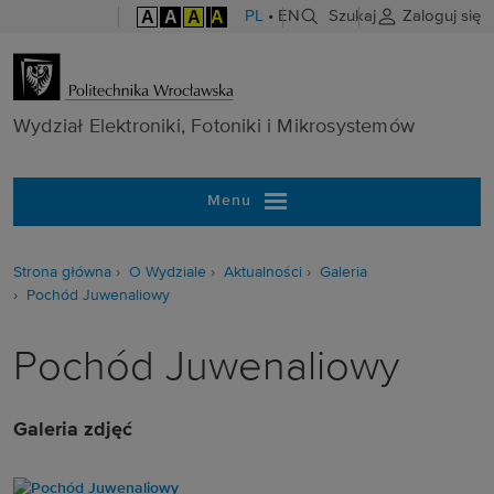
A
A
A
A
PL
•
EN
Szukaj
Zaloguj się
Wydział Elektr
Wydział Elektroniki, Fotoniki i Mikrosystemów
Menu
Strona główna
O Wydziale
Aktualności
Galeria
Pochód Juwenaliowy
Pochód Juwenaliowy
Galeria zdjęć