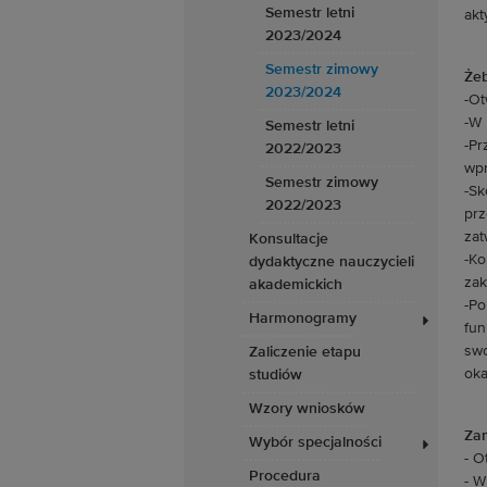
Semestr letni
akt
2023/2024
Semestr zimowy
Żeb
2023/2024
-Ot
-W 
Semestr letni
-Pr
2022/2023
wpr
Semestr zimowy
-Sk
2022/2023
prz
zat
Konsultacje
-Ko
dydaktyczne nauczycieli
zak
akademickich
-Po
Harmonogramy
fun
swo
Zaliczenie etapu
oka
studiów
Wzory wniosków
Zam
Wybór specjalności
- O
Procedura
- W