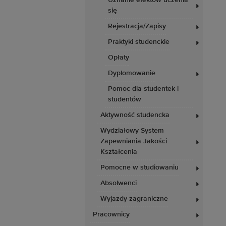
Uznanie efektów uczenia
się
Rejestracja/Zapisy
Praktyki studenckie
Opłaty
Dyplomowanie
Pomoc dla studentek i
studentów
Aktywność studencka
Wydziałowy System
Zapewniania Jakości
Kształcenia
Pomocne w studiowaniu
Absolwenci
Wyjazdy zagraniczne
Pracownicy