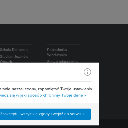
Szkoła Doktorska
Politechnika
Wrocławska
Studium Języków
Obcych
Serwis rekrutacyjny
Studium
Współpraca
Wychowania
międzynarodowa
Fizycznego i Sportu
Współpraca z
biznesem
łanie naszej strony, zapamiętać Twoje ustawienia
edz się w jaki sposób chronimy Twoje dane »
Zaakceptuj wszystkie zgody i wejdź do serwisu