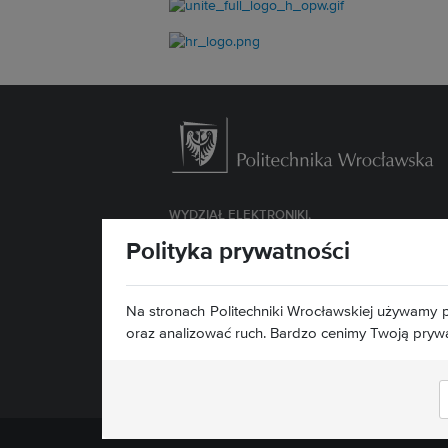
WYDZIAŁ
ELEKTRONIKI,
FOTONIKI I MIKROSYSTEMÓW
Polityka prywatności
ul. Janiszewskiego 11/17
50-372 Wrocław
Na stronach Politechniki Wrocławskiej używamy p
Deklaracja dostępności »
oraz analizować ruch. Bardzo cenimy Twoją pryw
Znajdź nas: