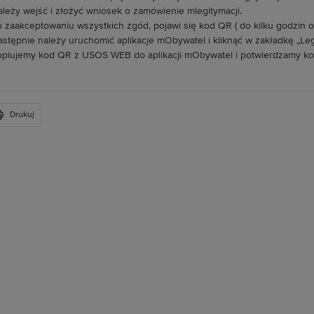
ależy wejść i złożyć wniosek o zamówienie mlegitymacji.
o zaakceptowaniu wszystkich zgód, pojawi się kod QR ( do kilku godzin od
astępnie należy uruchomić aplikacje mObywatel i kliknąć w zakładkę „Le
opiujemy kod QR z USOS WEB do aplikacji mObywatel i potwierdzamy 
Drukuj