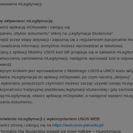
ywowania mLegitymacji.
y aktywować mLegitymację:
wórz aplikację mObywatel i zaloguj się.
panelu „Wybór dokumentu” kliknij na „Legitymacja Studencka”.
zejdź przez etapy aktywacji i zapoznaj się z regulaminem (opcjonalnie mo
owadzania informacji; domyślnie możesz wprowadzać je tekstowo).
opiuj z aplikacji Mobilny USOS kod QR (znajduje się w zakładce mLegitym
etworzeniu zamówienia mLegitymacji, następnie wprowadź kod w odpowie
wierdź.
lejnym krokiem jest wprowadzenie z Mobilnego USOS-a UMCS kodu aktyw
ładce mLegitymacja) do aplikacji mObywatel, po czym naciśnij „Aktywuj”.
 wykonaniu powyższych czynności możesz zacząć używać swojej mLegity
kcjonalności tradycyjnej plastikowej legitymacji studenckiej i gdy zacho
ją mLegitymację, otwórz aplikację mObywatel, a następnie wybierz mLegi
zania dokumentu.
ówienie mLegitymacji z wykorzystaniem USOS WEB:
twórz stronę i zaloguj się na
https://web.usos.pwr.edu.pl/
 formatce Dla Studentów, pojawił się nowy kafelek – mLegitymacja.