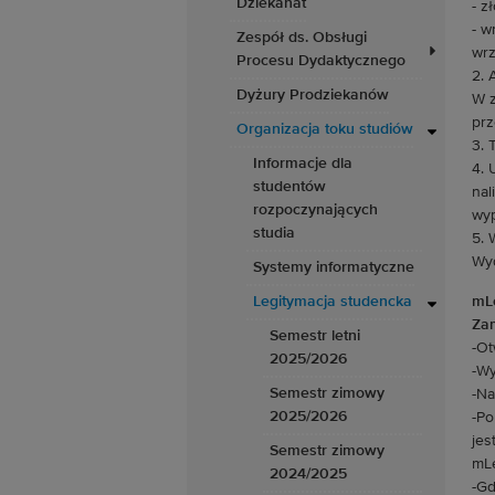
Dziekanat
- z
- w
Zespół ds. Obsługi
wrz
Procesu Dydaktycznego
2. 
Dyżury Prodziekanów
W z
prz
Organizacja toku studiów
3. 
Informacje dla
4. 
studentów
nal
rozpoczynających
wy
studia
5. 
Wyd
Systemy informatyczne
Legitymacja studencka
mL
Zam
Semestr letni
-Ot
2025/2026
-Wy
Semestr zimowy
-Na
2025/2026
-Po
jes
Semestr zimowy
mLe
2024/2025
-Gd