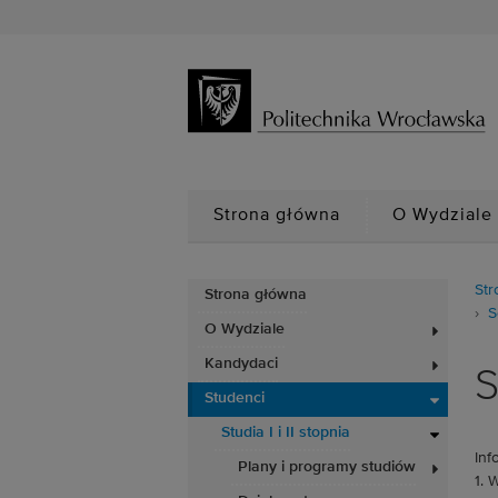
Strona główna
O Wydziale
Str
Strona główna
S
O Wydziale
Kandydaci
S
Studenci
Studia I i II stopnia
Inf
Plany i programy studiów
1. 