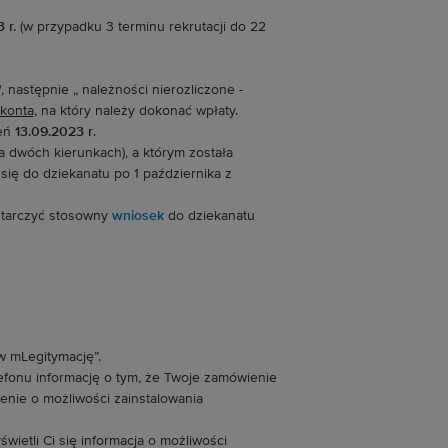
 r.
(w przypadku 3 terminu rekrutacji do 22
 następnie „ należności nierozliczone -
konta
, na który należy dokonać wpłaty.
ień
13.09.2023 r
.
a dwóch kierunkach), a którym została
ię do dziekanatu po 1 października z
starczyć stosowny
wniosek
do dziekanatu
ów mLegitymację”.
fonu informację o tym, że Twoje zamówienie
enie o możliwości zainstalowania
wietli Ci się informacja o możliwości