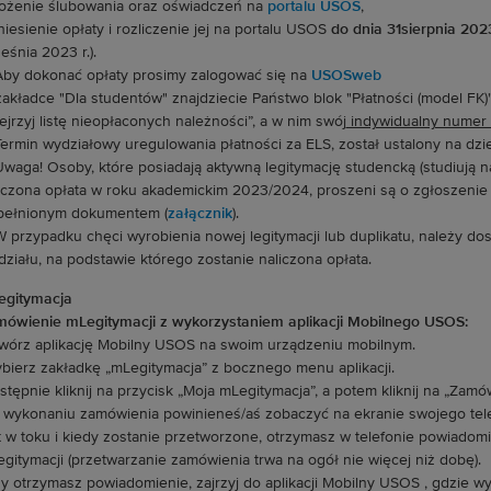
łożenie ślubowania oraz oświadczeń na
portalu USOS
,
niesienie opłaty i rozliczenie jej na portalu USOS
do dnia 31sierpnia 2023
eśnia 2023 r.).
Aby dokonać opłaty prosimy zalogować się na
USOSweb
akładce "Dla studentów" znajdziecie Państwo blok "Płatności (model FK)",
ejrzyj listę nieopłaconych należności”, a w nim swój
indywidualny numer 
Termin wydziałowy uregulowania płatności za ELS, został ustalony na dz
Uwaga! Osoby, które posiadają aktywną legitymację studencką (studiują n
iczona opłata w roku akademickim 2023/2024, proszeni są o zgłoszenie s
pełnionym dokumentem (
załącznik
).
W przypadku chęci wyrobienia nowej legitymacji lub duplikatu, należy do
ziału, na podstawie którego zostanie naliczona opłata.
egitymacja
ówienie mLegitymacji z wykorzystaniem aplikacji Mobilnego USOS:
wórz aplikację Mobilny USOS na swoim urządzeniu mobilnym.
bierz zakładkę „mLegitymacja” z bocznego menu aplikacji.
stępnie kliknij na przycisk „Moja mLegitymacja”, a potem kliknij na „Zam
 wykonaniu zamówienia powinieneś/aś zobaczyć na ekranie swojego tele
t w toku i kiedy zostanie przetworzone, otrzymasz w telefonie powiadomi
gitymacji (przetwarzanie zamówienia trwa na ogół nie więcej niż dobę).
y otrzymasz powiadomienie, zajrzyj do aplikacji Mobilny USOS , gdzie wyś