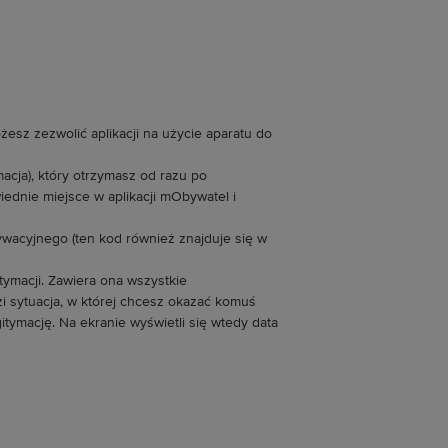
żesz zezwolić aplikacji na użycie aparatu do
acja), który otrzymasz od razu po
dnie miejsce w aplikacji mObywatel i
acyjnego (ten kod również znajduje się w
macji. Zawiera ona wszystkie
dzi sytuacja, w której chcesz okazać komuś
tymację. Na ekranie wyświetli się wtedy data