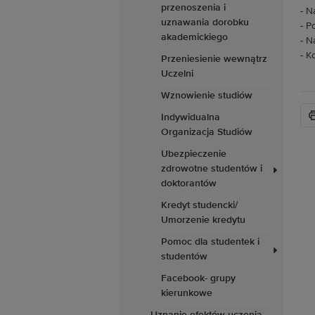
przenoszenia i
- N
uznawania dorobku
- P
akademickiego
- N
- K
Przeniesienie wewnątrz
Uczelni
Wznowienie studiów
Indywidualna
Organizacja Studiów
Ubezpieczenie
zdrowotne studentów i
doktorantów
Kredyt studencki/
Umorzenie kredytu
Pomoc dla studentek i
studentów
Facebook- grupy
kierunkowe