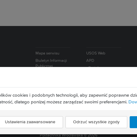
Mapa serwisu
USOS Web
Biuletyn Informacji
APD
Publicznej
ePortal
e-Learning
lików cookies i podobnych technologii, aby zapewnić poprawne dzia
atność, dlatego poniżej możesz zarządzać swoimi preferencjami.
Dowi
Ustawienia zaawansowane
Odrzuć wszystkie zgody
Politechnika Wrocławska ©
2026