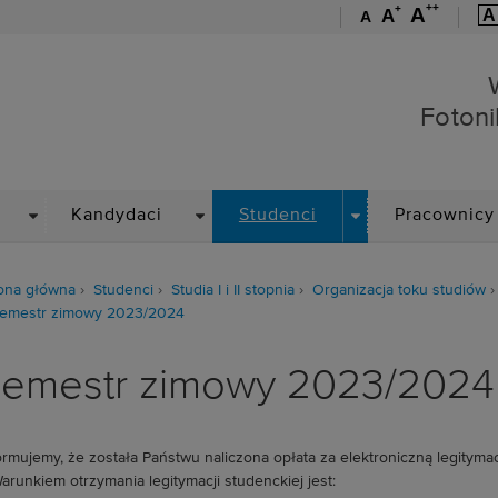
++
+
A
A
A
A
Wydział Elektroniki, Foto
Fotoni
DROPDOWN
DROPDOWN
DROPDOWN
Kandydaci
Studenci
Pracownicy
ona główna
Studenci
Studia I i II stopnia
Organizacja toku studiów
emestr zimowy 2023/2024
emestr zimowy 2023/2024
ormujemy, że została Państwu naliczona opłata za elektroniczną legitym
Warunkiem otrzymania legitymacji studenckiej jest: