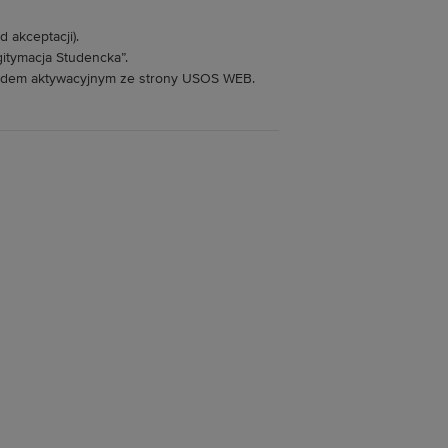
 akceptacji).
gitymacja Studencka”.
kodem aktywacyjnym ze strony USOS WEB.