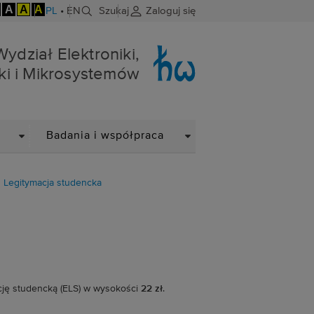
A
A
A
PL
•
EN
Szukaj
Zaloguj się
niki i Mikrosystemów
Wydział Elektroniki,
ki i Mikrosystemów
DROPDOWN
DROPDOWN
Badania i współpraca
Legitymacja studencka
ację studencką (ELS) w wysokości
22 zł
.