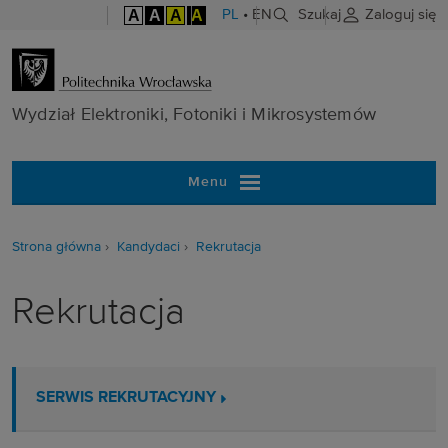
A
A
A
A
PL
•
EN
Szukaj
Zaloguj się
Wydział Elektr
Wydział Elektroniki, Fotoniki i Mikrosystemów
Menu
Strona główna
Kandydaci
Rekrutacja
Rekrutacja
SERWIS REKRUTACYJNY