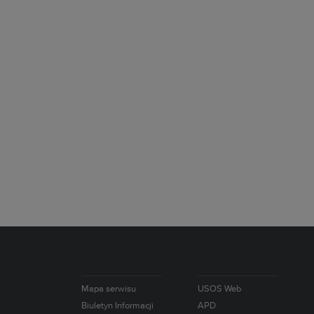
Mapa serwisu
USOS Web
Biuletyn Informacji
APD