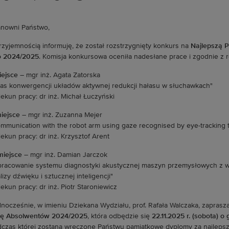
nowni Państwo,
rzyjemnością informuję, że został rozstrzygnięty konkurs na
Najlepszą 
o 2024/2025
. Komisja konkursowa oceniła nadesłane prace i zgodnie z
iejsce
– mgr inż. Agata Zatorska
as konwergencji układów aktywnej redukcji hałasu w słuchawkach"
ekun pracy: dr inż. Michał Łuczyński
miejsce
– mgr inż. Zuzanna Mejer
mmunication with the robot arm using gaze recognised by eye-tracking 
ekun pracy: dr inż. Krzysztof Arent
 miejsce
– mgr inż. Damian Jarczok
racowanie systemu diagnostyki akustycznej maszyn przemysłowych z 
lizy dźwięku i sztucznej inteligencji"
ekun pracy: dr inż. Piotr Staroniewicz
nocześnie, w imieniu Dziekana Wydziału, prof. Rafała Walczaka, zapras
lę Absolwentów 2024/2025
, która odbędzie się
22.11.2025 r. (sobota) o 
czas której zostaną wręczone Państwu pamiątkowe dyplomy za najleps