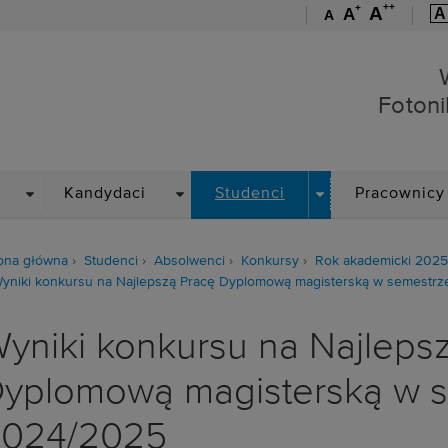
++
+
A
A
A
A
Wydział Elektroniki, Foto
Fotoni
DROPDOWN
DROPDOWN
DROPDOWN
Kandydaci
Studenci
Pracownicy
ona główna
Studenci
Absolwenci
Konkursy
Rok akademicki 202
yniki konkursu na Najlepszą Pracę Dyplomową magisterską w semestrz
yniki konkursu na Najleps
yplomową magisterską w s
024/2025