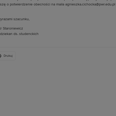
szę o potwierdzenie obecności na maila agnieszka.cichocka@pwr.edu.pl 
yrazami szacunku,
tr Staroniewicz
dziekan ds. studenckich
Drukuj