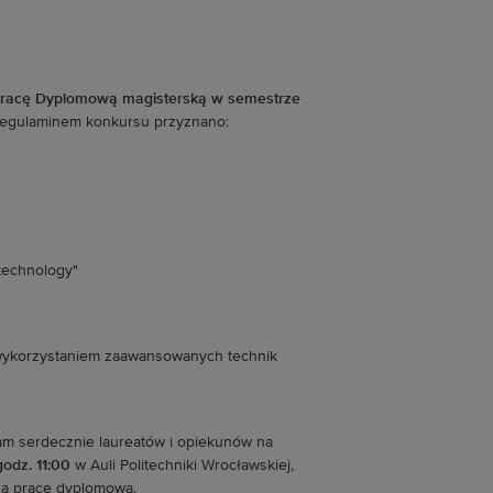
Pracę Dyplomową magisterską w semestrze
 regulaminem konkursu przyznano:
technology"
wykorzystaniem zaawansowanych technik
zam serdecznie laureatów i opiekunów na
godz. 11:00
w Auli Politechniki Wrocławskiej,
zą pracę dyplomową.