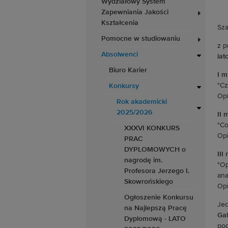
Wydziałowy System
Zapewniania Jakości
Kształcenia
Sza
Pomocne w studiowaniu
z p
Absolwenci
lat
Biuro Karier
I m
"Cz
Konkursy
Opi
Rok akademicki
2025/2026
II 
"Co
XXXVI KONKURS
Opi
PRAC
DYPLOMOWYCH o
III
nagrodę im.
"Op
Profesora Jerzego I.
ana
Skowrońskiego
Opi
Ogłoszenie Konkursu
Jed
na Najlepszą Pracę
Ga
Dyplomową - LATO
pod