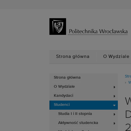
Strona główna
O Wydziale
Str
Strona główna
W
O Wydziale
Kandydaci
W
Studenci
D
Studia I i II stopnia
Aktywność studencka
2