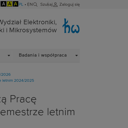
A
A
A
PL
•
EN
Szukaj
Zaloguj się
niki i Mikrosystemów
Wydział Elektroniki,
ki i Mikrosystemów
DROPDOWN
DROPDOWN
Badania i współpraca
5/2026
e letnim 2024/2025
zą Pracę
emestrze letnim