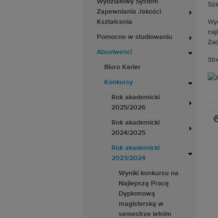
Wydziałowy System
Sza
Zapewniania Jakości
Kształcenia
Wyd
naj
Pomocne w studiowaniu
Zac
Absolwenci
Str
Biuro Karier
Konkursy
Rok akademicki
2025/2026
Rok akademicki
2024/2025
Rok akademicki
2023/2024
Wyniki konkursu na
Najlepszą Pracę
Dyplomową
magisterską w
semestrze letnim