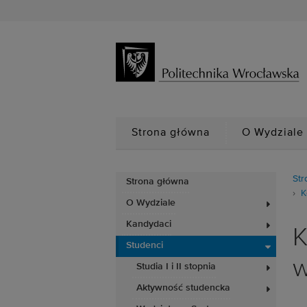
Strona główna
O Wydziale
Str
Strona główna
K
O Wydziale
Kandydaci
K
Studenci
w
Studia I i II stopnia
Aktywność studencka