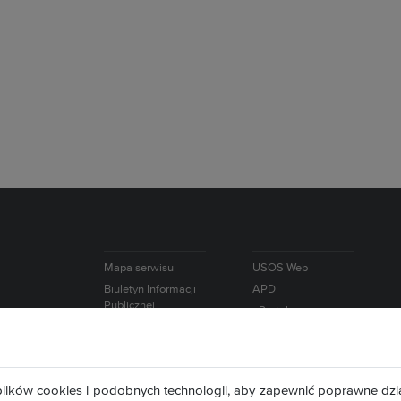
Mapa serwisu
USOS Web
Biuletyn Informacji
APD
Publicznej
ePortal
e-Learning
lików cookies i podobnych technologii, aby zapewnić poprawne dzia