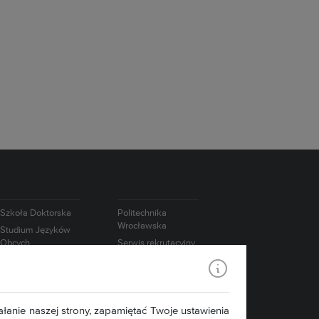
Szkoła Doktorska
Politechnika
Wrocławska
Studium Języków
Obcych
Serwis rekrutacyjny
Studium
Współpraca
Wychowania
międzynarodowa
Fizycznego i Sportu
Współpraca z
biznesem
łanie naszej strony, zapamiętać Twoje ustawienia