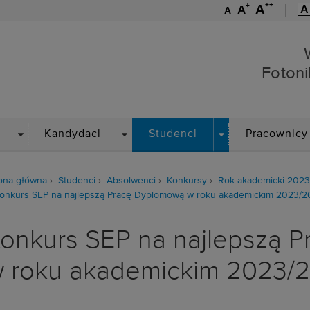
++
+
A
A
A
A
Wydział Elektroniki, Foto
Fotoni
DROPDOWN
DROPDOWN
DROPDOWN
Kandydaci
Studenci
Pracownicy
ona główna
Studenci
Absolwenci
Konkursy
Rok akademicki 202
onkurs SEP na najlepszą Pracę Dyplomową w roku akademickim 2023/2
onkurs SEP na najlepszą 
 roku akademickim 2023/