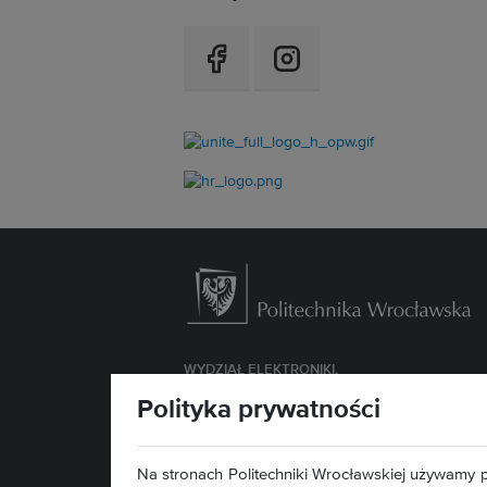
WYDZIAŁ
ELEKTRONIKI,
FOTONIKI I MIKROSYSTEMÓW
Polityka prywatności
ul. Janiszewskiego 11/17
50-372 Wrocław
Na stronach Politechniki Wrocławskiej używamy p
Deklaracja dostępności »