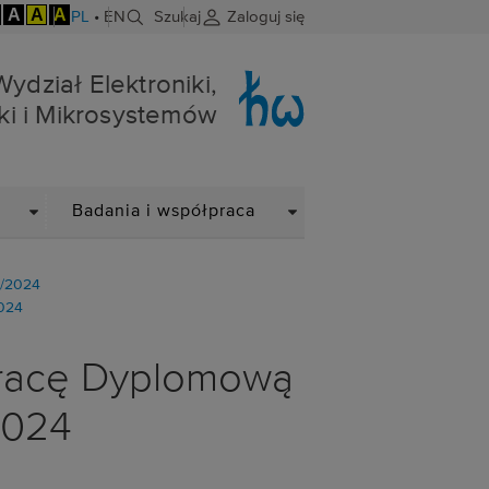
A
A
A
PL
•
EN
Szukaj
Zaloguj się
niki i Mikrosystemów
Wydział Elektroniki,
ki i Mikrosystemów
DROPDOWN
DROPDOWN
Badania i współpraca
3/2024
024
Pracę Dyplomową
2024