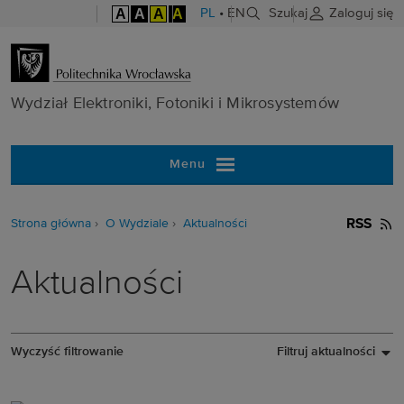
A
A
A
A
PL
•
EN
Szukaj
Zaloguj się
Wydział Elektr
Wydział Elektroniki, Fotoniki i Mikrosystemów
Menu
Strona główna
O Wydziale
Aktualności
RSS
Aktualności
Wyczyść filtrowanie
Filtruj aktualności