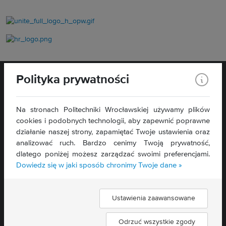
Polityka prywatności
Na stronach Politechniki Wrocławskiej używamy plików
cookies i podobnych technologii, aby zapewnić poprawne
WYDZIAŁ
ELEKTRONIKI,
działanie naszej strony, zapamiętać Twoje ustawienia oraz
FOTONIKI I MIKROSYSTEMÓW
analizować ruch. Bardzo cenimy Twoją prywatność,
ul. Janiszewskiego 11/17
dlatego poniżej możesz zarządzać swoimi preferencjami.
50-372 Wrocław
Dowiedz się w jaki sposób chronimy Twoje dane »
Deklaracja dostępności »
Ustawienia zaawansowane
Znajdź nas:
Odrzuć wszystkie zgody