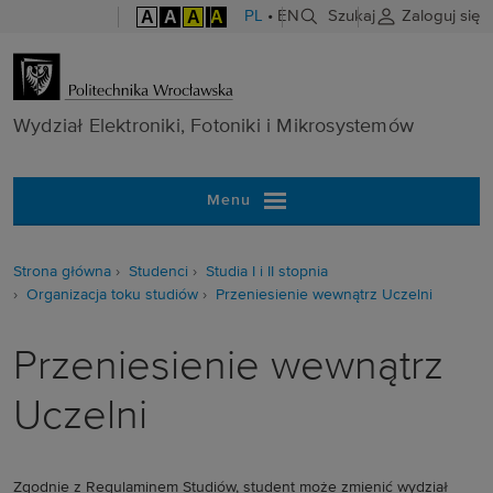
A
A
A
A
PL
•
EN
Szukaj
Zaloguj się
Wydział Elektr
Wydział Elektroniki, Fotoniki i Mikrosystemów
Menu
Strona główna
Studenci
Studia I i II stopnia
Organizacja toku studiów
Przeniesienie wewnątrz Uczelni
Przeniesienie wewnątrz
Uczelni
Zgodnie z Regulaminem Studiów, student może zmienić wydział