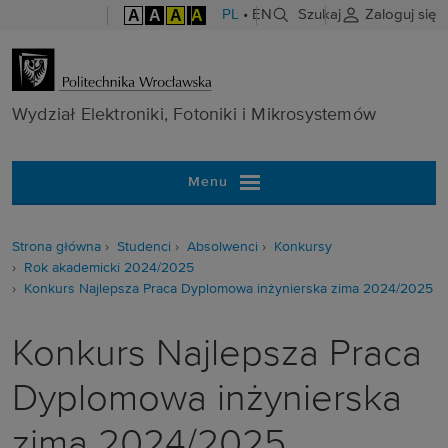
A
A
A
A
PL
•
EN
Szukaj
Zaloguj się
Wydział Elektr
Wydział Elektroniki, Fotoniki i Mikrosystemów
Menu
Strona główna
Studenci
Absolwenci
Konkursy
Rok akademicki 2024/2025
Konkurs Najlepsza Praca Dyplomowa inżynierska zima 2024/2025
Konkurs Najlepsza Praca
Dyplomowa inżynierska
zima 2024/2025