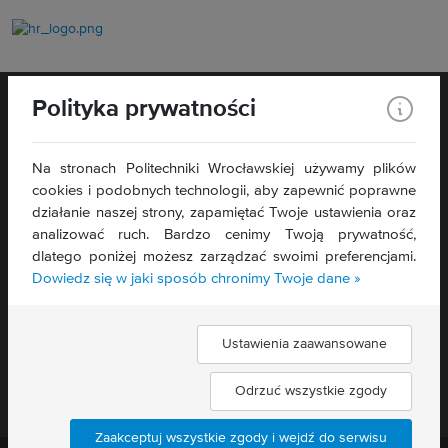
Polityka prywatności
Na stronach Politechniki Wrocławskiej używamy plików
cookies i podobnych technologii, aby zapewnić poprawne
WYDZIAŁ
ELEKTRONIKI,
działanie naszej strony, zapamiętać Twoje ustawienia oraz
FOTONIKI I MIKROSYSTEMÓW
analizować ruch. Bardzo cenimy Twoją prywatność,
ul. Janiszewskiego 11/17
dlatego poniżej możesz zarządzać swoimi preferencjami.
50-372 Wrocław
Dowiedz się w jaki sposób chronimy Twoje dane »
Deklaracja dostępności »
Ustawienia zaawansowane
Znajdź nas:
Odrzuć wszystkie zgody
Zaakceptuj wszystkie zgody i wejdź do serwisu