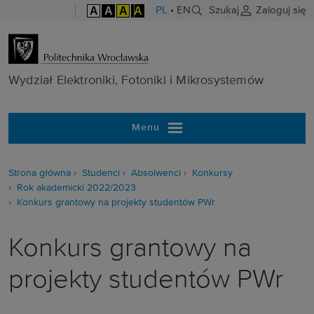
A
A
A
A
PL
•
EN
Szukaj
Zaloguj się
Wydział Elektr
Wydział Elektroniki, Fotoniki i Mikrosystemów
Menu
Strona główna
Studenci
Absolwenci
Konkursy
Rok akademicki 2022/2023
Konkurs grantowy na projekty studentów PWr
Konkurs grantowy na
projekty studentów PWr