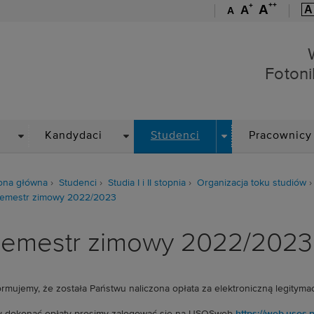
++
+
A
A
A
A
Wydział Elektroniki, Foto
Fotoni
DROPDOWN
DROPDOWN
DROPDOWN
Kandydaci
Studenci
Pracownicy
ona główna
Studenci
Studia I i II stopnia
Organizacja toku studiów
emestr zimowy 2022/2023
emestr zimowy 2022/2023
ormujemy, że została Państwu naliczona opłata za elektroniczną legitym