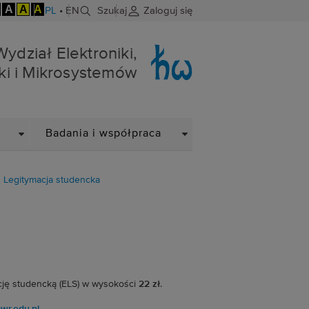
A
A
A
PL
•
EN
Szukaj
Zaloguj się
niki i Mikrosystemów
Wydział Elektroniki,
ki i Mikrosystemów
DROPDOWN
DROPDOWN
Badania i współpraca
Legitymacja studencka
ację studencką (ELS) w wysokości
22 zł
.