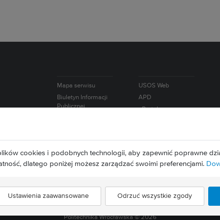
Mapa serwisu
USOS Web
Biuletyn Informacji
APD
Publicznej
ePortal
e-Learning
lików cookies i podobnych technologii, aby zapewnić poprawne dzia
atność, dlatego poniżej możesz zarządzać swoimi preferencjami.
Dowi
Ustawienia zaawansowane
Odrzuć wszystkie zgody
Politechnika Wrocławska ©
2026