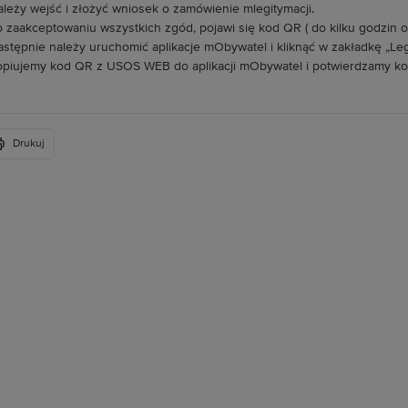
ależy wejść i złożyć wniosek o zamówienie mlegitymacji.
o zaakceptowaniu wszystkich zgód, pojawi się kod QR ( do kilku godzin od
astępnie należy uruchomić aplikacje mObywatel i kliknąć w zakładkę „Le
opiujemy kod QR z USOS WEB do aplikacji mObywatel i potwierdzamy 
Drukuj