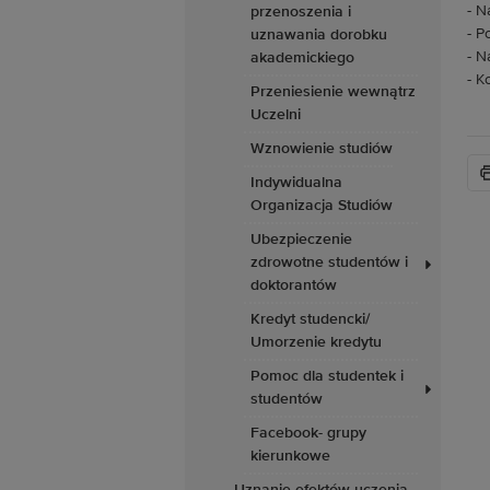
- N
przenoszenia i
- P
uznawania dorobku
- N
akademickiego
- K
Przeniesienie wewnątrz
Uczelni
Wznowienie studiów
Indywidualna
Organizacja Studiów
Ubezpieczenie
zdrowotne studentów i
doktorantów
Kredyt studencki/
Umorzenie kredytu
Pomoc dla studentek i
studentów
Facebook- grupy
kierunkowe