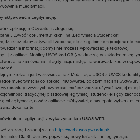
ywowania mLegitymacji.
y aktywować mLegitymację:
wórz aplikację mObywatel i zaloguj się.
panelu „Wybór dokumentu” kliknij na „Legitymacja Studencka”.
zejdź przez etapy aktywacji i zapoznaj się z regulaminem (opcjonalnie mo
owadzania informacji; domyślnie możesz wprowadzać je tekstowo).
opiuj z aplikacji Mobilny USOS kod QR (znajduje się w zakładce mLegitym
etworzeniu zamówienia mLegitymacji, następnie wprowadź kod w odpowie
wierdź.
lejnym krokiem jest wprowadzenie z Mobilnego USOS-a UMCS kodu aktyw
ładce mLegitymacja) do aplikacji mObywatel, po czym naciśnij „Aktywuj”.
 wykonaniu powyższych czynności możesz zacząć używać swojej mLegity
kcjonalności tradycyjnej plastikowej legitymacji studenckiej i gdy zacho
ją mLegitymację, otwórz aplikację mObywatel, a następnie wybierz mLegi
zania dokumentu.
ówienie mLegitymacji z wykorzystaniem USOS WEB:
twórz stronę i zaloguj się na
https://web.usos.pwr.edu.pl/
 formatce Dla Studentów, pojawił się nowy kafelek – mLegitymacja.