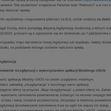
 dokonać opłaty prosimy zalogować się na USOSweb
https://web.usos.p
akładce "Dla studentów" znajdziecie Państwo blok "Płatności", a w nim 
eży dokonać wpłaty.
min wydziałowy uregulowania płatności za ELS, został ustalony
na dzień 
ga! Osoby, które posiadają aktywną legitymację studencką, a którym zos
2/2023, proszeni są o zgłoszenie się do dziekanatu po 1 października
rzypadku chęci wyrobienia nowej legitymacji lub duplikatu, należy dos
ziału, na podstawie którego zostanie naliczona opłata.
egitymacja
ówienie mLegitymacji z wykorzystaniem aplikacji Mobilnego USOS:
wórz aplikację Mobilny USOS na swoim urządzeniu mobilnym.
bierz zakładkę „mLegitymacja” z bocznego menu aplikacji.
stępnie kliknij na przycisk „Moja mLegitymacja”, a potem kliknij na „Zam
 wykonaniu zamówienia powinieneś/aś zobaczyć na ekranie swojego tele
t w toku i kiedy zostanie przetworzone, otrzymasz w telefonie powiadomi
gitymacji (przetwarzanie zamówienia trwa na ogół nie więcej niż dobę).
y otrzymasz powiadomienie, zajrzyj do aplikacji Mobilny USOS , gdzie wyś