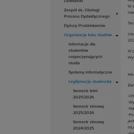
Aby
Dziekanat
W z
Zespół ds. Obsługi
nal
Procesu Dydaktycznego
Ter
Dyżury Prodziekanów
Uwa
Organizacja toku studiów
202
Informacje dla
studentów
W p
rozpoczynających
Wyd
studia
Systemy informatyczne
mL
Legitymacja studencka
Zam
Semestr letni
-Ot
2025/2026
-Wy
Semestr zimowy
-Na
2025/2026
-Po
jes
Semestr zimowy
mLe
2024/2025
-Gd