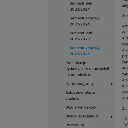
Semestr letni
akt
2023/2024
Żeb
Semestr zimowy
2023/2024
-Ot
-W 
Semestr letni
-Pr
2022/2023
wpr
Semestr zimowy
-Sk
2022/2023
prz
zat
Konsultacje
-Ko
dydaktyczne nauczycieli
zak
akademickich
-Po
Harmonogramy
fun
swo
Zaliczenie etapu
oka
studiów
Wzory wniosków
Zam
Wybór specjalności
- O
- W
Procedura