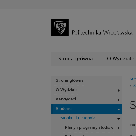
Strona główna
O Wydziale
Str
Strona główna
S
O Wydziale
Kandydaci
S
Studenci
Studia I i II stopnia
Inf
Plany i programy studiów