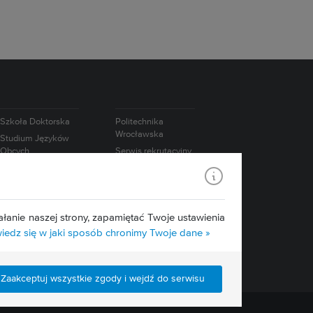
Szkoła Doktorska
Politechnika
Wrocławska
Studium Języków
Obcych
Serwis rekrutacyjny
Studium
Współpraca
Wychowania
międzynarodowa
Fizycznego i Sportu
Współpraca z
biznesem
łanie naszej strony, zapamiętać Twoje ustawienia
edz się w jaki sposób chronimy Twoje dane »
Zaakceptuj wszystkie zgody i wejdź do serwisu