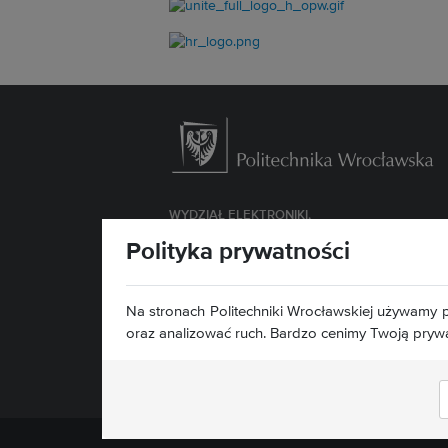
WYDZIAŁ
ELEKTRONIKI,
FOTONIKI I MIKROSYSTEMÓW
Polityka prywatności
ul. Janiszewskiego 11/17
50-372 Wrocław
Na stronach Politechniki Wrocławskiej używamy p
Deklaracja dostępności »
oraz analizować ruch. Bardzo cenimy Twoją pryw
Znajdź nas: