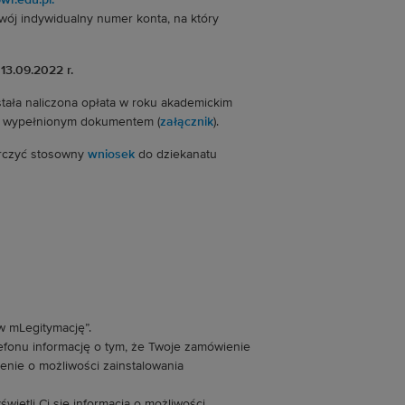
wr.edu.pl.
swój indywidualny numer konta, na który
13.09.2022 r.
tała naliczona opłata w roku akademickim
 z wypełnionym dokumentem (
załącznik
).
tarczyć stosowny
wniosek
do dziekanatu
ów mLegitymację”.
fonu informację o tym, że Twoje zamówienie
enie o możliwości zainstalowania
wietli Ci się informacja o możliwości