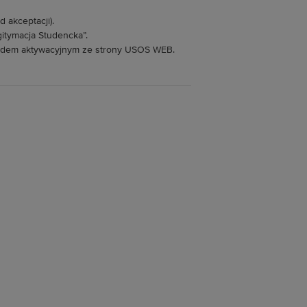
 akceptacji).
gitymacja Studencka”.
kodem aktywacyjnym ze strony USOS WEB.