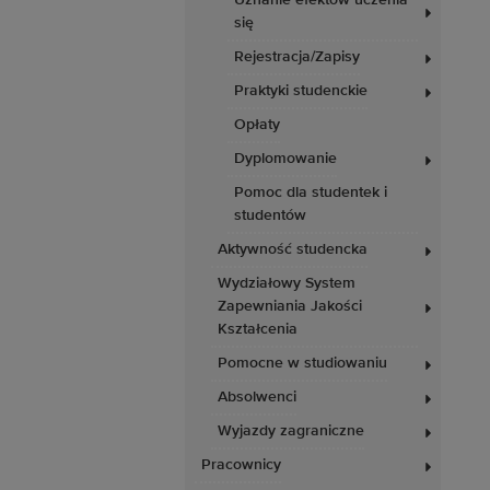
Uznanie efektów uczenia
się
Rejestracja/Zapisy
Praktyki studenckie
Opłaty
Dyplomowanie
Pomoc dla studentek i
studentów
Aktywność studencka
Wydziałowy System
Zapewniania Jakości
Kształcenia
Pomocne w studiowaniu
Absolwenci
Wyjazdy zagraniczne
Pracownicy