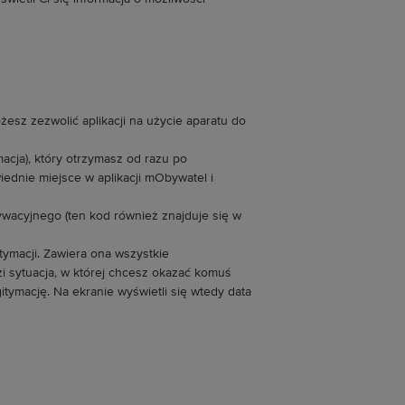
żesz zezwolić aplikacji na użycie aparatu do
acja), który otrzymasz od razu po
dnie miejsce w aplikacji mObywatel i
acyjnego (ten kod również znajduje się w
macji. Zawiera ona wszystkie
dzi sytuacja, w której chcesz okazać komuś
tymację. Na ekranie wyświetli się wtedy data