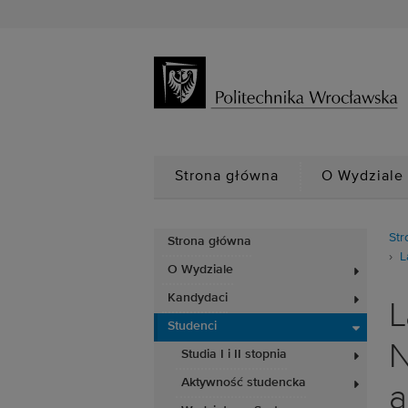
Strona główna
O Wydziale
Str
Strona główna
L
O Wydziale
Kandydaci
L
Studenci
N
Studia I i II stopnia
Aktywność studencka
a