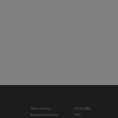
Mapa serwisu
USOS Web
Biuletyn Informacji
APD