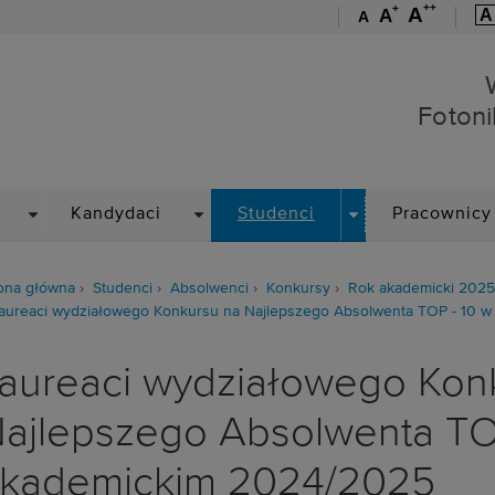
++
+
A
A
A
A
Wydział Elektroniki, Foto
Fotoni
DROPDOWN
DROPDOWN
DROPDOWN
Kandydaci
Studenci
Pracownicy
ona główna
Studenci
Absolwenci
Konkursy
Rok akademicki 202
aureaci wydziałowego Konkursu na Najlepszego Absolwenta TOP - 10 
aureaci wydziałowego Kon
ajlepszego Absolwenta TOP
kademickim 2024/2025