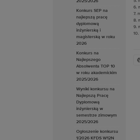
5. 
2025/2026
6. 
Konkurs SEP na
7. 
najlepszą pracę
8. 
dyplomową
9. 
inżynierską i
10.
magisterską w roku
2026
Konkurs na
Najlepszego
Absolwenta TOP 10
w roku akademickim
2025/2026
Wyniki konkursu na
Najlepszą Pracę
Dyplomową
inżynierską w
semestrze zimowym
2025/2026
Ogłoszenie konkursu
1/2026 KFDS W12N