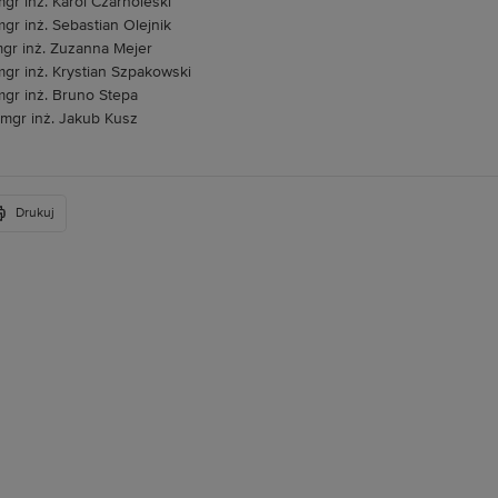
mgr inż. Karol Czarnoleski
mgr inż. Sebastian Olejnik
mgr inż. Zuzanna Mejer
mgr inż. Krystian Szpakowski
mgr inż. Bruno Stepa
 mgr inż. Jakub Kusz
Drukuj