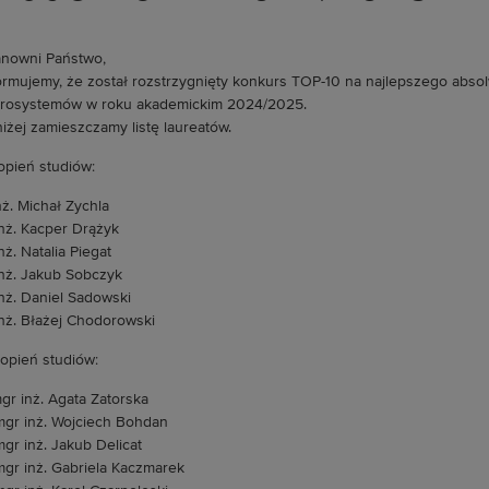
nowni Państwo,
ormujemy, że został rozstrzygnięty konkurs TOP-10 na najlepszego absolw
rosystemów w roku akademickim 2024/2025.
iżej zamieszczamy listę laureatów.
topień studiów:
inż. Michał Zychla
inż. Kacper Drążyk
inż. Natalia Piegat
inż. Jakub Sobczyk
inż. Daniel Sadowski
inż. Błażej Chodorowski
stopień studiów:
mgr inż. Agata Zatorska
mgr inż. Wojciech Bohdan
mgr inż. Jakub Delicat
mgr inż. Gabriela Kaczmarek