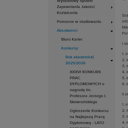
Wydziałowy System
Zapewniania Jakości
Kształcenia
Sza
inf
Pomocne w studiowaniu
Mik
Absolwenci
Pon
Biuro Karier
I s
Konkursy
1. 
Rok akademicki
2. 
2025/2026
3. 
XXXVI KONKURS
4. 
PRAC
5. 
DYPLOMOWYCH o
6. 
nagrodę im.
II 
Profesora Jerzego I.
Skowrońskiego
1. 
2. 
Ogłoszenie Konkursu
3. 
na Najlepszą Pracę
4. 
Dyplomową - LATO