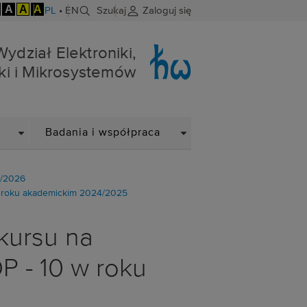
A
A
A
PL
•
EN
Szukaj
Zaloguj się
niki i Mikrosystemów
Wydział Elektroniki,
ki i Mikrosystemów
DROPDOWN
DROPDOWN
Badania i współpraca
5/2026
w roku akademickim 2024/2025
kursu na
 - 10 w roku