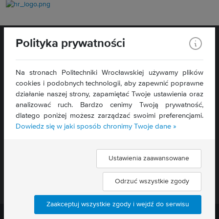
Polityka prywatności
Na stronach Politechniki Wrocławskiej używamy plików
cookies i podobnych technologii, aby zapewnić poprawne
WYDZIAŁ
ELEKTRONIKI,
działanie naszej strony, zapamiętać Twoje ustawienia oraz
FOTONIKI I MIKROSYSTEMÓW
analizować ruch. Bardzo cenimy Twoją prywatność,
ul. Janiszewskiego 11/17
dlatego poniżej możesz zarządzać swoimi preferencjami.
50-372 Wrocław
Dowiedz się w jaki sposób chronimy Twoje dane »
Deklaracja dostępności »
Ustawienia zaawansowane
Znajdź nas:
Odrzuć wszystkie zgody
Zaakceptuj wszystkie zgody i wejdź do serwisu
Politechnika Wrocławska ©
2026