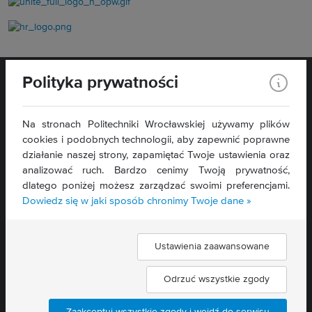
Polityka prywatności
Na stronach Politechniki Wrocławskiej używamy plików
cookies i podobnych technologii, aby zapewnić poprawne
WYDZIAŁ
ELEKTRONIKI,
działanie naszej strony, zapamiętać Twoje ustawienia oraz
FOTONIKI I MIKROSYSTEMÓW
analizować ruch. Bardzo cenimy Twoją prywatność,
ul. Janiszewskiego 11/17
dlatego poniżej możesz zarządzać swoimi preferencjami.
50-372 Wrocław
Dowiedz się w jaki sposób chronimy Twoje dane »
Deklaracja dostępności »
Ustawienia zaawansowane
Znajdź nas:
Odrzuć wszystkie zgody