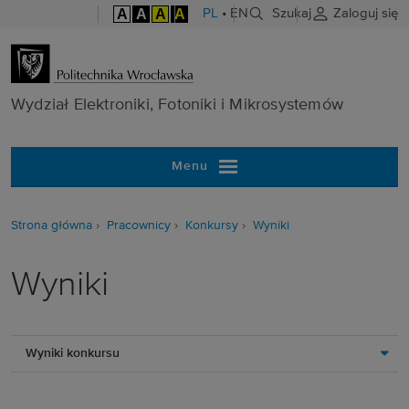
A
A
A
A
PL
•
EN
Szukaj
Zaloguj się
Wydział Elektr
Wydział Elektroniki, Fotoniki i Mikrosystemów
Menu
Strona główna
Pracownicy
Konkursy
Wyniki
Wyniki
Wyniki konkursu