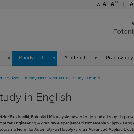
++
+
A
A
A
A
Wydział Elektroniki, Foto
Fotoni
DROPDOWN
DROPDOWN
DROPDOWN
Kandydaci
Studenci
Pracownicy
ona główna
Kandydaci
Rekrutacja
Study in English
tudy in English
ział Elektroniki, Fotoniki i Mikrosystemów oferuje studia I stopnia prow
puter Engineering – oraz dwie specjalności kształcenia w języku angi
otics na kierunku Automatyka i Robotyka oraz Advanced Applied Electro