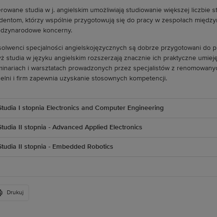
rowane studia w j. angielskim umożliwiają studiowanie większej liczbie 
dentom, którzy wspólnie przygotowują się do pracy w zespołach między
dzynarodowe koncerny.
olwenci specjalności angielskojęzycznych są dobrze przygotowani do 
ż studia w języku angielskim rozszerzają znacznie ich praktyczne umiej
inariach i warsztatach prowadzonych przez specjalistów z renomowanyc
elni i firm zapewnia uzyskanie stosownych kompetencji.
Studia I stopnia Electronics and Computer Engineering
Studia II stopnia - Advanced Applied Electronics
Studia II stopnia - Embedded Robotics
Drukuj