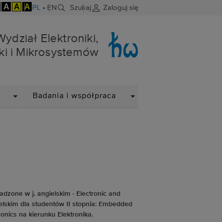
A
A
A
PL
•
EN
Szukaj
Zaloguj się
niki i Mikrosystemów
Wydział Elektroniki,
ki i Mikrosystemów
DROPDOWN
DROPDOWN
Badania i współpraca
adzone w j. angielskim - Electronic and
elskim dla studentów II stopnia: Embedded
nics na kierunku Elektronika.