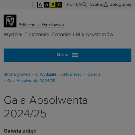
A
A
A
A
PL
•
EN
Szukaj
Zaloguj się
Wydział Elektr
Wydział Elektroniki, Fotoniki i Mikrosystemów
Menu
Strona główna
O Wydziale
Aktualności
Galeria
Gala Absolwenta 2024/25
Gala Absolwenta
2024/25
Galeria zdjęć