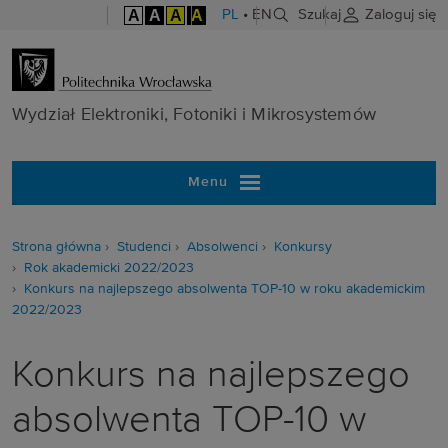
A
A
A
A
PL
•
EN
Szukaj
Zaloguj się
Wydział Elektr
Wydział Elektroniki, Fotoniki i Mikrosystemów
Menu
Strona główna
Studenci
Absolwenci
Konkursy
Rok akademicki 2022/2023
Konkurs na najlepszego absolwenta TOP-10 w roku akademickim
2022/2023
Konkurs na najlepszego
absolwenta TOP-10 w