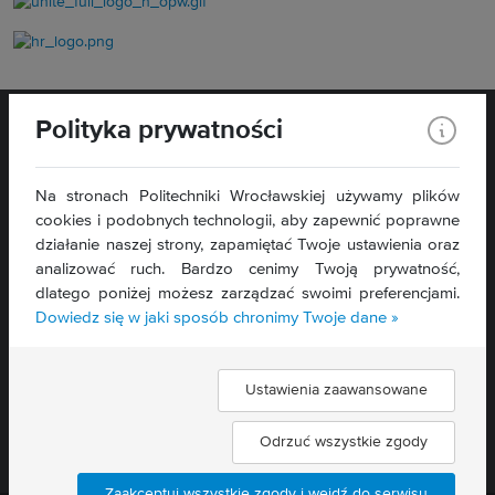
Polityka prywatności
Na stronach Politechniki Wrocławskiej używamy plików
cookies i podobnych technologii, aby zapewnić poprawne
WYDZIAŁ
ELEKTRONIKI,
działanie naszej strony, zapamiętać Twoje ustawienia oraz
FOTONIKI I MIKROSYSTEMÓW
analizować ruch. Bardzo cenimy Twoją prywatność,
ul. Janiszewskiego 11/17
dlatego poniżej możesz zarządzać swoimi preferencjami.
50-372 Wrocław
Dowiedz się w jaki sposób chronimy Twoje dane »
Deklaracja dostępności »
Ustawienia zaawansowane
Znajdź nas:
Odrzuć wszystkie zgody
Zaakceptuj wszystkie zgody i wejdź do serwisu