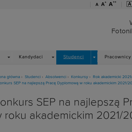
++
+
A
A
A
A
Wydział Elektroniki, Foto
Fotoni
DROPDOWN
DROPDOWN
DROPDOWN
Kandydaci
Studenci
Pracownicy
ona główna
Studenci
Absolwenci
Konkursy
Rok akademicki 2021
onkurs SEP na najlepszą Pracę Dyplomową w roku akademickim 2021/2
onkurs SEP na najlepszą 
 roku akademickim 2021/