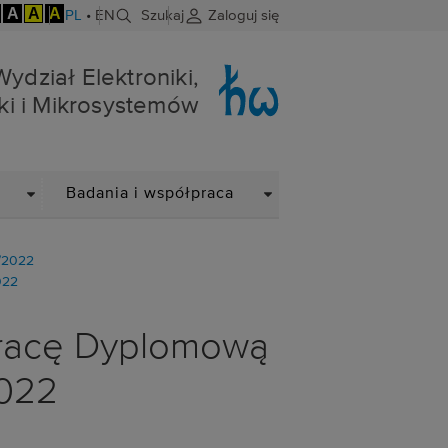
A
A
A
PL
•
EN
Szukaj
Zaloguj się
niki i Mikrosystemów
Wydział Elektroniki,
ki i Mikrosystemów
DROPDOWN
DROPDOWN
Badania i współpraca
/2022
022
Pracę Dyplomową
2022