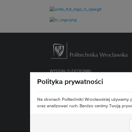
WYDZIAŁ
ELEKTRONIKI,
FOTONIKI I MIKROSYSTEMÓW
Polityka prywatności
ul. Janiszewskiego 11/17
50-372 Wrocław
Na stronach Politechniki Wrocławskiej używamy p
Deklaracja dostępności »
oraz analizować ruch. Bardzo cenimy Twoją pryw
Znajdź nas: