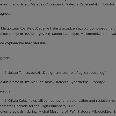
ekun pracy: dr inż. Mateusz Cholewiński, Katedra Cybernetyki i Robotyki
 nagroda
. Małgorzata Koziatek, „Badanie hałasu urządzeń użytku domowego na pr
ekun pracy: dr inż. Maurycy Kin, Katedra Akustyki, Multimediów i Przetw
ce dyplomowe magisterskie
agroda
 inż. Jakub Tomaszewski, „Design and control of agile robotic leg”.
ekun pracy: dr inż. Mariusz Janiak, Katedra Cybernetyki i Robotyki.
nagroda
 inż. Oliwia Kałuzińska, „Silicon sensor characterisation and radiation h
orimeter Upgrade for the High-Luminosity LHC”.
ekun pracy: dr hab. inż. Michał Mazur, prof. PWr., Katedra Mikroelektronik