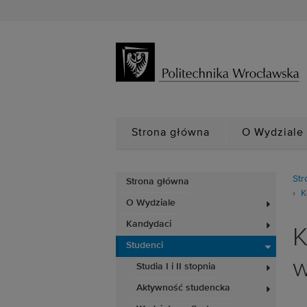
Strona główna
O Wydziale
Str
Strona główna
K
O Wydziale
Kandydaci
K
Studenci
w
Studia I i II stopnia
Aktywność studencka