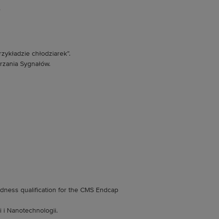
.
zykładzie chłodziarek”.
arzania Sygnałów.
ardness qualification for the CMS Endcap
i i Nanotechnologii.