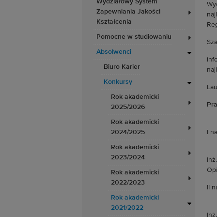
Wydziałowy System
Wyd
Zapewniania Jakości
naj
Kształcenia
Reg
Pomocne w studiowaniu
Sza
Absolwenci
inf
Biuro Karier
naj
Konkursy
Lau
Rok akademicki
Pra
2025/2026
Rok akademicki
2024/2025
I n
Rok akademicki
2023/2024
Inż
Opi
Rok akademicki
2022/2023
II 
Rok akademicki
2021/2022
Inż