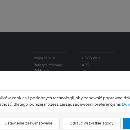
Mapa serwisu
USOS Web
Biuletyn Informacji
APD
Publicznej
ePortal
e-Learning
lików cookies i podobnych technologii, aby zapewnić poprawne dzia
atność, dlatego poniżej możesz zarządzać swoimi preferencjami.
Dowi
Ustawienia zaawansowane
Odrzuć wszystkie zgody