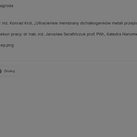
 nagroda
 inż. Konrad Król, „Ultracienkie membrany dichaIkogenków metali przejś
ekun pracy: dr hab. inż. Jarosław Serafińczuk prof. PWr., Katedra Nanome
Drukuj