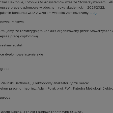
ział Elekroniki, Fotoniki i Mikrosystemów wraz ze Stowarzyszeniem Elek
lepsze prace dyplomowe w obecnym roku akademickim 2021/2022.
ulamin konkursu wraz z wzorem wniosku zamieszczamy
tutaj.
nowni Państwo,
ormujemy, że rozstrzygnięto konkurs organizowany przez Stowarzyszenie
lepszą pracę dyplomową.
reatami zostali:
ce dyplomowe inżynierskie
agroda
. Zieliński Bartłomiej, „Elektrodowy analizator rytmu serca”.
ekun pracy: dr hab. inż. Adam Polak prof. PWr., Katedra Metrologii Elektro
nagroda
. Adam Kubiak, „Projekt i budowa robota typu SCARA”.