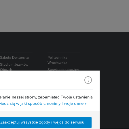
Szkoła Doktorska
Politechnika
Wrocławska
Studium Języków
Obcych
Serwis rekrutacyjny
Studium
Współpraca
Wychowania
międzynarodowa
Fizycznego i Sportu
Współpraca z
biznesem
łanie naszej strony, zapamiętać Twoje ustawienia
edz się w jaki sposób chronimy Twoje dane »
Zaakceptuj wszystkie zgody i wejdź do serwisu