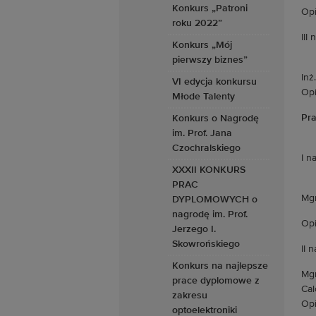
Konkurs „Patroni
Opi
roku 2022”
III
Konkurs „Mój
pierwszy biznes”
Inż
VI edycja konkursu
Opi
Młode Talenty
Pra
Konkurs o Nagrodę
im. Prof. Jana
Czochralskiego
I n
XXXII KONKURS
PRAC
Mgr
DYPLOMOWYCH o
nagrodę im. Prof.
Opi
Jerzego I.
Skowrońskiego
II 
Konkurs na najlepsze
Mgr
prace dyplomowe z
Cal
zakresu
Opi
optoelektroniki