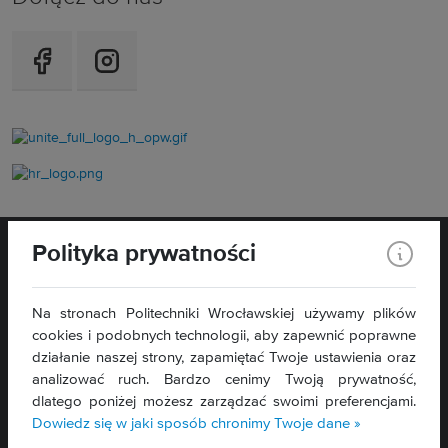
Polityka prywatności
Na stronach Politechniki Wrocławskiej używamy plików
cookies i podobnych technologii, aby zapewnić poprawne
WYDZIAŁ
ELEKTRONIKI,
działanie naszej strony, zapamiętać Twoje ustawienia oraz
FOTONIKI I MIKROSYSTEMÓW
analizować ruch. Bardzo cenimy Twoją prywatność,
ul. Janiszewskiego 11/17
dlatego poniżej możesz zarządzać swoimi preferencjami.
50-372 Wrocław
Dowiedz się w jaki sposób chronimy Twoje dane »
Deklaracja dostępności »