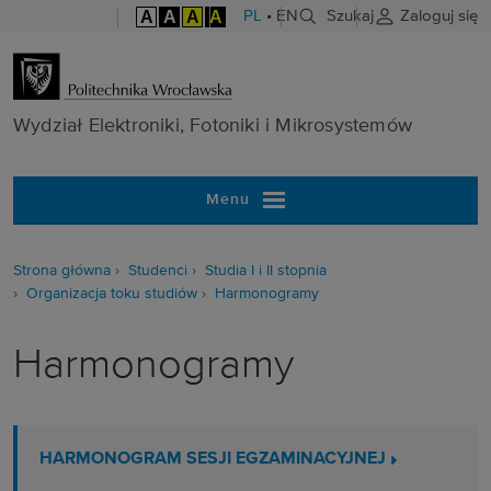
A
A
A
A
PL
•
EN
Szukaj
Zaloguj się
Wydział Elektr
Wydział Elektroniki, Fotoniki i Mikrosystemów
Menu
Strona główna
Studenci
Studia I i II stopnia
Organizacja toku studiów
Harmonogramy
Harmonogramy
HARMONOGRAM SESJI EGZAMINACYJNEJ