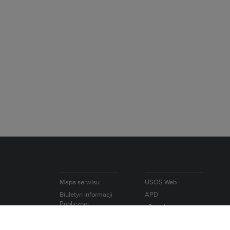
Mapa serwisu
USOS Web
Biuletyn Informacji
APD
Publicznej
ePortal
e-Learning