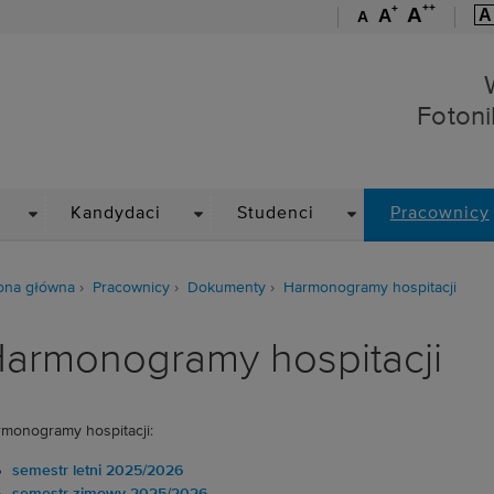
++
+
A
A
A
A
Wydział Elektroniki, Foto
Fotoni
DROPDOWN
DROPDOWN
DROPDOWN
Kandydaci
Studenci
Pracownicy
ona główna
Pracownicy
Dokumenty
Harmonogramy hospitacji
armonogramy hospitacji
monogramy hospitacji:
semestr letni 2025/2026