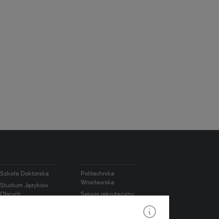
Szkoła Doktorska
Politechnika
Wrocławska
Studium Języków
Obcych
Serwis rekrutacyjny
Studium
Współpraca
Wychowania
międzynarodowa