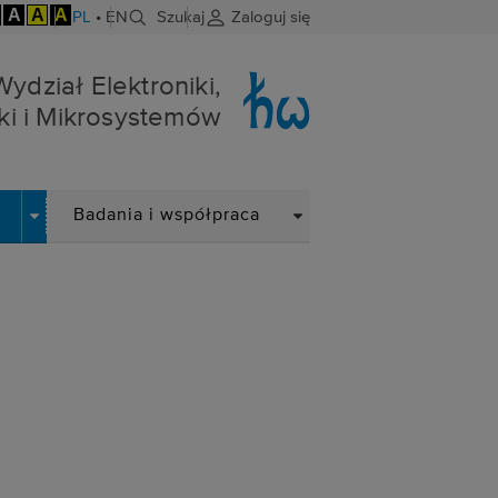
A
A
A
PL
•
EN
Szukaj
Zaloguj się
niki i Mikrosystemów
Wydział Elektroniki,
ki i Mikrosystemów
DROPDOWN
DROPDOWN
Badania i współpraca