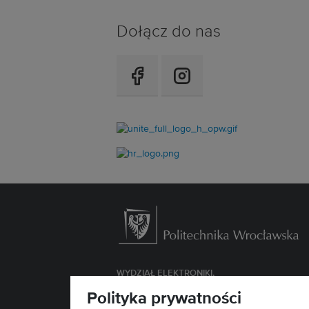
Dołącz do nas
WYDZIAŁ
ELEKTRONIKI,
FOTONIKI I MIKROSYSTEMÓW
Polityka prywatności
ul. Janiszewskiego 11/17