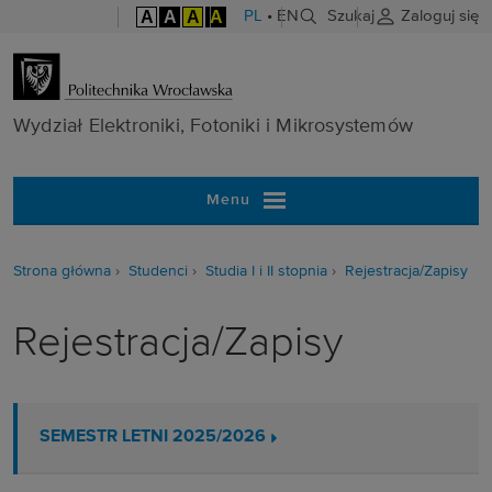
A
A
A
A
PL
•
EN
Szukaj
Zaloguj się
Wydział Elektr
Wydział Elektroniki, Fotoniki i Mikrosystemów
Menu
Strona główna
Studenci
Studia I i II stopnia
Rejestracja/Zapisy
Rejestracja/Zapisy
SEMESTR LETNI 2025/2026