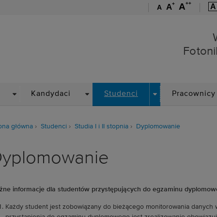
++
+
A
A
A
A
Wydział Elektroniki, Foto
Fotoni
DROPDOWN
DROPDOWN
DROPDOWN
Kandydaci
Studenci
Pracownicy
ona główna
Studenci
Studia I i II stopnia
Dyplomowanie
yplomowanie
ne informacje dla studentów przystępujących do egzaminu dyplomo
Każdy student jest zobowiązany do bieżącego monitorowania danyc