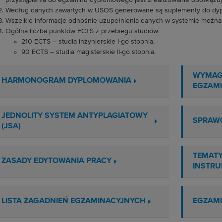
przystąpienia do egzaminu dyplomowego jest zrealizowanie obowiązu
Według danych zawartych w USOS generowane są suplementy do dy
Wszelkie informacje odnośnie uzupełnienia danych w systemie można
Ogólna liczba punktów ECTS z przebiegu studiów:
210 ECTS – studia inżynierskie I-go stopnia,
90 ECTS – studia magisterskie II-go stopnia.
WYMAG
HARMONOGRAM DYPLOMOWANIA
EGZAM
JEDNOLITY SYSTEM ANTYPLAGIATOWY
SPRAWO
(JSA)
TEMATY
ZASADY EDYTOWANIA PRACY
INSTRU
LISTA ZAGADNIEŃ EGZAMINACYJNYCH
EGZAM