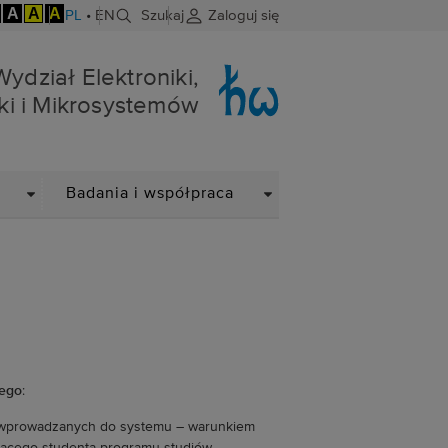
A
A
A
PL
•
EN
Szukaj
Zaloguj się
niki i Mikrosystemów
Wydział Elektroniki,
ki i Mikrosystemów
DROPDOWN
DROPDOWN
Badania i współpraca
wego
:
h wprowadzanych do systemu – warunkiem