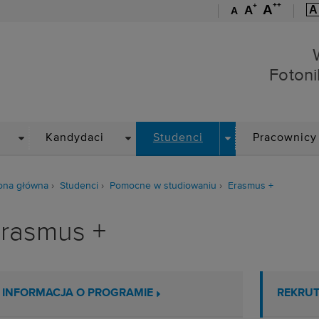
++
+
A
A
A
A
Wydział Elektroniki, Foto
Fotoni
DROPDOWN
DROPDOWN
DROPDOWN
Kandydaci
Studenci
Pracownicy
ona główna
Studenci
Pomocne w studiowaniu
Erasmus +
rasmus +
INFORMACJA O PROGRAMIE
REKRUT