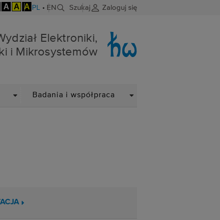
A
A
A
PL
•
EN
Szukaj
Zaloguj się
niki i Mikrosystemów
Wydział Elektroniki,
ki i Mikrosystemów
DROPDOWN
DROPDOWN
Badania i współpraca
ACJA