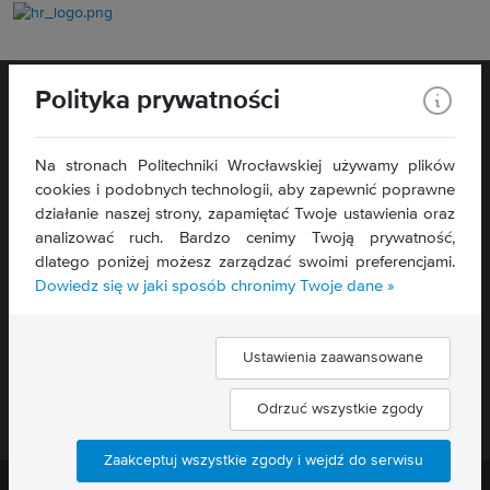
Polityka prywatności
Na stronach Politechniki Wrocławskiej używamy plików
cookies i podobnych technologii, aby zapewnić poprawne
WYDZIAŁ
ELEKTRONIKI,
działanie naszej strony, zapamiętać Twoje ustawienia oraz
FOTONIKI I MIKROSYSTEMÓW
analizować ruch. Bardzo cenimy Twoją prywatność,
ul. Janiszewskiego 11/17
dlatego poniżej możesz zarządzać swoimi preferencjami.
50-372 Wrocław
Dowiedz się w jaki sposób chronimy Twoje dane »
Deklaracja dostępności »
Ustawienia zaawansowane
Znajdź nas:
Odrzuć wszystkie zgody
Zaakceptuj wszystkie zgody i wejdź do serwisu
Politechnika Wrocławska ©
2026