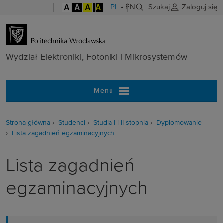
A
A
A
A
PL
•
EN
Szukaj
Zaloguj się
Wydział Elektr
Wydział Elektroniki, Fotoniki i Mikrosystemów
Menu
Strona główna
Studenci
Studia I i II stopnia
Dyplomowanie
Lista zagadnień egzaminacyjnych
Lista zagadnień
egzaminacyjnych