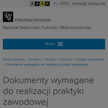
A
A
A
A
PL
•
EN
Szukaj
Zaloguj się
Wydział Elektr
Wydział Elektroniki, Fotoniki i Mikrosystemów
Menu
Strona główna
Studenci
Studia I i II stopnia
Praktyki studenckie
Dokumenty wymagane do realizacji praktyki zawodowej
Dokumenty wymagane
do realizacji praktyki
zawodowej