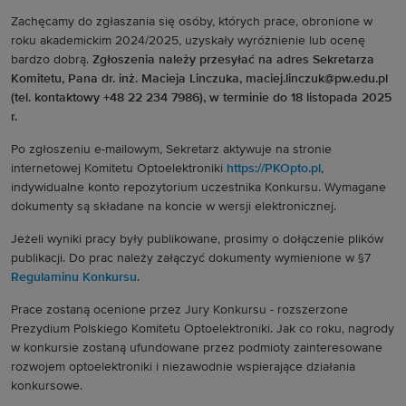
Zachęcamy do zgłaszania się osóby, których prace, obronione w
roku akademickim 2024/2025, uzyskały wyróżnienie lub ocenę
bardzo dobrą.
Zgłoszenia należy przesyłać na adres Sekretarza
Komitetu, Pana dr. inż. Macieja Linczuka, maciej.linczuk@pw.edu.pl
(tel. kontaktowy +48 22 234 7986), w terminie do 18 listopada 2025
r.
Po zgłoszeniu e-mailowym, Sekretarz aktywuje na stronie
internetowej Komitetu Optoelektroniki
https://PKOpto.pl
,
indywidualne konto repozytorium uczestnika Konkursu. Wymagane
dokumenty są składane na koncie w wersji elektronicznej.
Jeżeli wyniki pracy były publikowane, prosimy o dołączenie plików
publikacji. Do prac należy załączyć dokumenty wymienione w §7
Regulaminu Konkursu
.
Prace zostaną ocenione przez Jury Konkursu - rozszerzone
Prezydium Polskiego Komitetu Optoelektroniki. Jak co roku, nagrody
w konkursie zostaną ufundowane przez podmioty zainteresowane
rozwojem optoelektroniki i niezawodnie wspierające działania
konkursowe.