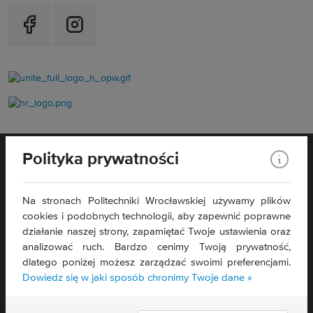
Polityka prywatności
Na stronach Politechniki Wrocławskiej używamy plików
cookies i podobnych technologii, aby zapewnić poprawne
WYDZIAŁ
ELEKTRONIKI,
działanie naszej strony, zapamiętać Twoje ustawienia oraz
FOTONIKI I MIKROSYSTEMÓW
analizować ruch. Bardzo cenimy Twoją prywatność,
ul. Janiszewskiego 11/17
dlatego poniżej możesz zarządzać swoimi preferencjami.
50-372 Wrocław
Dowiedz się w jaki sposób chronimy Twoje dane »
Deklaracja dostępności »