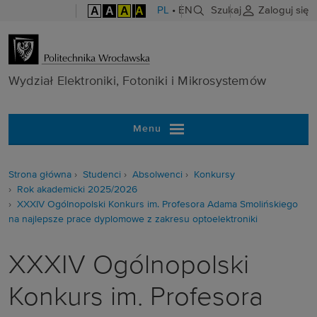
A
A
A
A
PL
•
EN
Szukaj
Zaloguj się
Wydział Elektr
Wydział Elektroniki, Fotoniki i Mikrosystemów
Menu
Strona główna
Studenci
Absolwenci
Konkursy
Rok akademicki 2025/2026
XXXIV Ogólnopolski Konkurs im. Profesora Adama Smolińskiego
na najlepsze prace dyplomowe z zakresu optoelektroniki
XXXIV Ogólnopolski
Konkurs im. Profesora