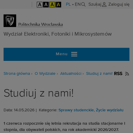
A
A
A
A
PL
•
EN
Szukaj
Zaloguj się
Wydział Elektr
Wydział Elektroniki, Fotoniki i Mikrosystemów
Menu
Strona główna
O Wydziale
Aktualności
Studiuj z nami!
RSS
Studiuj z nami!
Data: 14.05.2026
Kategorie:
Sprawy studenckie
,
Życie wydziału
1 czerwca rozpocznie się letnia rekrutacja na studia stacjonarne I
stopnia, dla obywateli polskich, na rok akademicki 2026/2027.