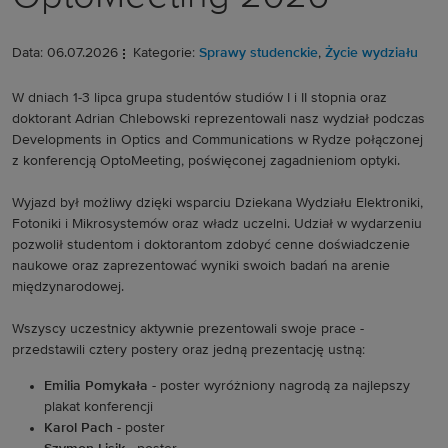
Data: 06.07.2026
Kategorie:
Sprawy studenckie
,
Życie wydziału
W dniach 1-3 lipca grupa studentów studiów I i II stopnia oraz 
doktorant Adrian Chlebowski reprezentowali nasz wydział podczas 
Developments in Optics and Communications w Rydze połączonej 
z konferencją OptoMeeting, poświęconej zagadnieniom optyki.
Wyjazd był możliwy dzięki wsparciu Dziekana Wydziału Elektroniki, 
Fotoniki i Mikrosystemów oraz władz uczelni. Udział w wydarzeniu 
pozwolił studentom i doktorantom zdobyć cenne doświadczenie 
naukowe oraz zaprezentować wyniki swoich badań na arenie 
międzynarodowej.
Wszyscy uczestnicy aktywnie prezentowali swoje prace - 
przedstawili cztery postery oraz jedną prezentację ustną:
Emilia Pomykała -
 poster wyróżniony nagrodą za najlepszy 
plakat konferencji
Karol Pach -
 poster