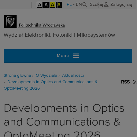
A
A
A
A
PL
•
EN
Szukaj
Zaloguj się
Wydział Elektr
Wydział Elektroniki, Fotoniki i Mikrosystemów
Menu
Strona główna
O Wydziale
Aktualności
Developments in Optics and Communications &
RSS
OptoMeeting 2026
Developments in Optics
and Communications &
OptoMeeting 2026